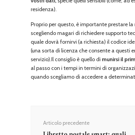
vostri dati,
specie quelli sensibili (come, ad 
residenza).
Proprio per questo, è importante prestare l
scegliendo magari di richiedere supporto tecn
quale dovrà fornirvi (a richiesta) il codice id
(una sorta di licenza che consente a questi en
servizio).Il consiglio è quello di
munirsi il pri
al passo con i tempi in termini di organizzaz
quando scegliamo di accedere a determinati 
Navigazione
articolo
Articolo precedente
Libretto postale smart: quali