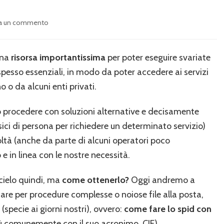
su
ia un commento
Come
fare
lo
una
risorsa importantissima
per poter eseguire svariate
spid
pesso essenziali, in modo da poter accedere ai servizi
con
carta
 o da alcuni enti privati.
identità
elettronica?
 procedere con soluzioni alternative e decisamente
Linee
i di persona per richiedere un determinato servizio)
guida
oltà (anche da parte di alcuni operatori poco
 e in linea con le nostre necessità.
cielo quindi, ma
come ottenerlo?
Oggi andremo a
are per procedure complesse o noiose file alla posta,
specie ai giorni nostri), ovvero:
come fare lo spid con
ù comunemente con il suo acronimo, CIE).