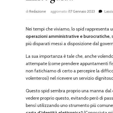
di
Redazione
aggiornato il
17 Gennaio 2023
Lasc
Nei tempi che viviamo, lo spid rappresenta 
operazioni amministrative e burocratiche,
s
più disparati messi a disposizione dal governo
La sua importanza è tale che, anche volendo
attempate (come prendere appuntamenti fisic
non fatichiamo di certo a percepire la diffic
volenterosi) nel ricevere un servizio dignitoso
Questo spid sembra proprio una manna dal 
vedere proprio questo, evitando però di pass
bensì utilizzando uno strumento più comune (
carta d’identità elettronica?
(Conosciuta pi