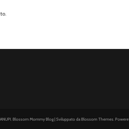
to.
ANUPI
.
Blossom Mommy Blog | Sviluppato da
Blossom Themes
. Power