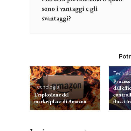
sono i vantaggi e gli
svantaggi?
Potr
Tecnolo
Process
Tecnologia
dall’eff
L’esplosione del
control
marketplace di Amazon
flussi t