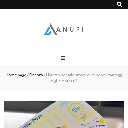
ANUPI
Home page
/
Finanza
/
Libretto postale smart: quali sono i vantaggi
e gli svantaggi?