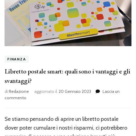
FINANZA
Libretto postale smart: quali sono i vantaggi e gli
svantaggi?
di
Redazione
aggiornato il
20 Gennaio 2023
Lascia un
su
commento
Libretto
postale
smart:
Se stiamo pensando di aprire un libretto postale
quali
dover poter cumulare i nostri risparmi, ci potrebbero
sono
i