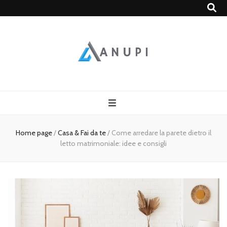
ANUPI
Home page
/
Casa & Fai da te
/
Come arredare la parete dietro il
letto matrimoniale: idee e consigli