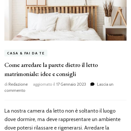
CASA & FAI DA TE
Come arredare la parete dietro il letto
matrimoniale: idee e consigli
di
Redazione
aggiornato il
17 Gennaio 2023
Lascia un
su
commento
Come
arredare
la
La nostra camera da letto non è soltanto il luogo
parete
dove dormire, ma deve rappresentare un ambiente
dietro
il
dove potersi rilassare e rigenerarsi. Arredare la