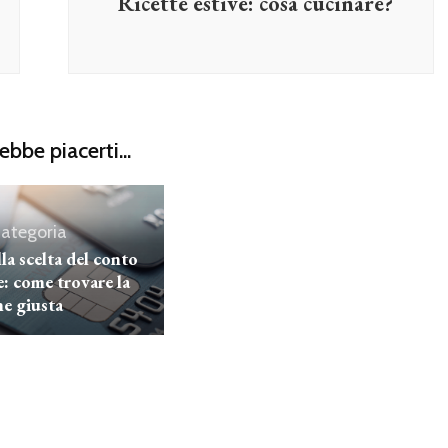
Ricette estive: cosa cucinare?
ebbe piacerti...
ategoria
la scelta del conto
e: come trovare la
ne giusta