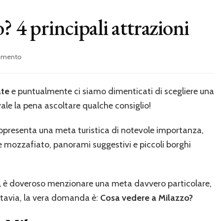
? 4 principali attrazioni
su
ommento
Cosa
vedere
a
ate
e puntualmente ci siamo dimenticati di scegliere una
Milazzo?
le la pena ascoltare qualche consiglio!
4
principali
attrazioni
rappresenta una meta turistica di notevole importanza,
ze mozzafiato, panorami suggestivi e piccoli borghi
,
è doveroso menzionare una meta davvero particolare,
uttavia, la vera domanda è:
Cosa vedere a Milazzo?