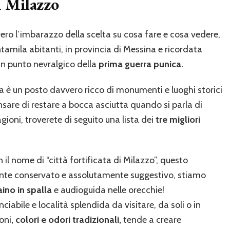
i Milazzo
ro l’imbarazzo della scelta su cosa fare e cosa vedere,
tamila abitanti, in provincia di Messina e ricordata
un punto nevralgico della
prima guerra punica.
la è un posto davvero ricco di monumenti e luoghi storici
nsare di restare a bocca asciutta quando si parla di
gioni, troverete di seguito una lista dei
tre migliori
l nome di “città fortificata di Milazzo”, questo
mente conservato e assolutamente suggestivo, stiamo
aino in spalla
e audioguida nelle orecchie!
ciabile e località splendida da visitare, da soli o in
oni
, colori e odori tradizionali,
tende a creare