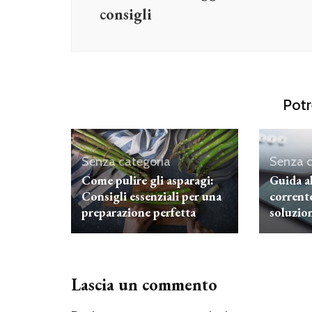
consigli
Potr
Senza categoria
Senza c
Come pulire gli asparagi:
Guida al
Consigli essenziali per una
corrent
preparazione perfetta
soluzio
Lascia un commento