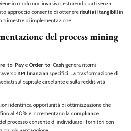
viene in modo non invasivo, estraendo dati senza
esto approccio consente di ottenere
risultati tangibili
in
imo trimestre di implementazione.
ementazione del process mining
re-to-Pay
e
Order-to-Cash
genera ritorni
traverso
KPI finanziari
specifici. La trasformazione di
diati sul capitale circolante e sulla redditività
azioni identifica opportunità di ottimizzazione che
i fino al 40% e incrementano la
compliance
del processo consente di individuare i fornitori con
ioni più vantaggiose.