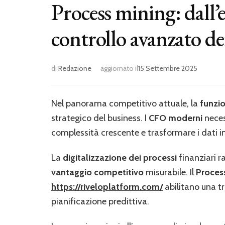
Process mining: dall’e
controllo avanzato dei
di
Redazione
aggiornato il
15 Settembre 2025
Nel panorama competitivo attuale, la
funzio
strategico del business. I
CFO moderni
neces
complessità crescente e trasformare i dati i
La
digitalizzazione dei processi
finanziari r
vantaggio competitivo
misurabile. Il
Proces
https://riveloplatform.com/
abilitano una tr
pianificazione predittiva.