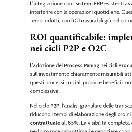
L’integrazione con i
sistemi ERP
esistenti av
interferire con le operazioni quotidiane. Qu
tempi ridotti, con ROI misurabili già nel pr
ROI quantificabile: impl
nei cicli P2P e O2C
L’adozione del
Process Mining
nei cicli
Procu
sull’investimento chiaramente misurabili at
questi processi cruciali produce benefici imme
complessiva.
Nel ciclo
P2P
, l’analisi granulare delle trans
riducono i tempi di elaborazione degli ordin
contrattuale
all’85%. La visibilità completa 
performance sub-ottimali e negoziare condiz