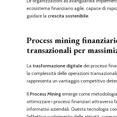
Le organizzazioni all’avanguardia impleme
ecosistema finanziario agile, capace di ris
guidare la
crescita sostenibile
.
Process mining finanziario
transazionali per massimiz
La
trasformazione digitale
dei processi fina
la complessità delle operazioni transaziona
rappresenta un vantaggio competitivo determ
Il
Process Mining
emerge come metodologia f
ottimizzare i processi finanziari attraverso l
informativi aziendali. Questa tecnologia con
l’effettivo svolgimento delle attività, superan