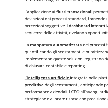
L’applicazione ai
flussi transazionali
permette
deviazioni dai processi standard, fornendo
percezioni soggettive. I
dashboard interattiv
sequenze delle attività, rivelando opportunità
La
mappatura automatizzata
dei processi f
quantificando gli scostamenti e prioritizzand
implementano queste soluzioni registrano rid
di chiusura contabile e reporting.
L’
intelligenza artificiale
integrata nelle piat
predittiva
degli scostamenti, anticipando pot
performance aziendali. I
CFO
all’avanguardia
strategiche e allocare risorse con precisione 