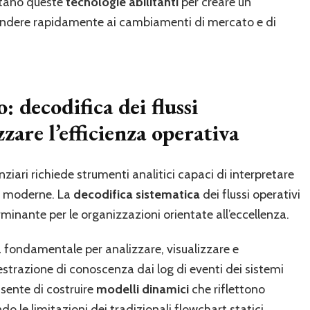
ntano queste
tecnologie abilitanti
per creare un
pondere rapidamente ai cambiamenti di mercato e di
: decodifica dei flussi
zare l’efficienza operativa
nziari richiede strumenti analitici capaci di interpretare
li moderne. La
decodifica sistematica
dei flussi operativi
inante per le organizzazioni orientate all’eccellenza.
ondamentale per analizzare, visualizzare e
’estrazione di conoscenza dai log di eventi dei sistemi
sente di costruire
modelli dinamici
che riflettono
do le limitazioni dei tradizionali flowchart statici.