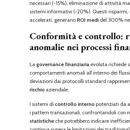
necessari (-15%), eliminazione di attività ma
sistemi informativi (-20%). Questi risparmi, 
accelerati, generano
ROI medi
del 300% nel
Conformità e controllo: r
anomalie nei processi fina
La
governance finanziaria
evoluta richiede 
comportamenti anomali all’interno dei flussi
deviazioni dai protocolli standard rappresen
rischio
aziendale.
I sistemi di
controllo interno
potenziati da 
i pattern transazionali, confrontandoli con m
statistiche
che potrebbero indicare inefficien
continua supera le limitazioni dei tradizional